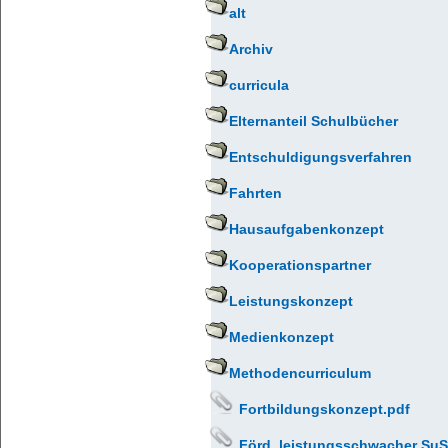
alt
Archiv
curricula
Elternanteil Schulbücher
Entschuldigungsverfahren
Fahrten
Hausaufgabenkonzept
Kooperationspartner
Leistungskonzept
Medienkonzept
Methodencurriculum
Fortbildungskonzept.pdf
Förd_leistungsschwacher SuS