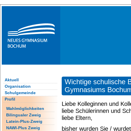
Aktuell
Wichtige schulische
Organisation
Gymnasiums Bochum
Schulgemeinde
Profil
Liebe Kolleginnen und Kol
Wahlmöglichkeiten
liebe Schülerinnen und Sch
Bilingualer Zweig
liebe Eltern,
Latein-Plus-Zweig
bisher wurden Sie / wurdet
NAWI-Plus Zweig