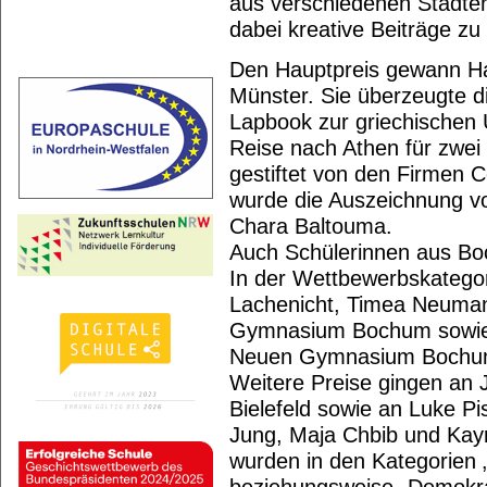
aus verschiedenen Städten
dabei kreative Beiträge zu
Den Hauptpreis gewann H
Münster. Sie überzeugte di
Lapbook zur griechischen Un
Reise nach Athen für zwei 
gestiftet von den Firmen 
wurde die Auszeichnung vo
Chara Baltouma.
Auch Schülerinnen aus Boc
In der Wettbewerbskategor
Lachenicht, Timea Neuman
Gymnasium Bochum sowie 
Neuen Gymnasium Bochum
Weitere Preise gingen a
Bielefeld sowie an Luke Pi
Jung, Maja Chbib und Kayr
wurden in den Kategorien 