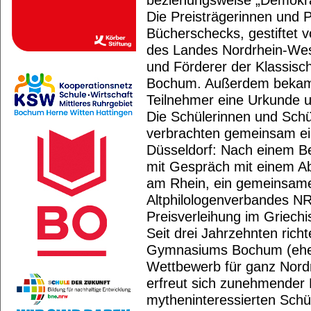
beziehungsweise „Demokrat
Die Preisträgerinnen und P
Bücherschecks, gestiftet 
des Landes Nordrhein-Wes
und Förderer der Klassisc
Bochum. Außerdem bekam j
Teilnehmer eine Urkunde 
Die Schülerinnen und Schü
verbrachten gemeinsam ei
Düsseldorf: Nach einem B
mit Gespräch mit einem Ab
am Rhein, ein gemeinsame
Altphilologenverbandes N
Preisverleihung im Griech
Seit drei Jahrzehnten rich
Gymnasiums Bochum (ehe
Wettbewerb für ganz Nord
erfreut sich zunehmender B
mytheninteressierten Schü