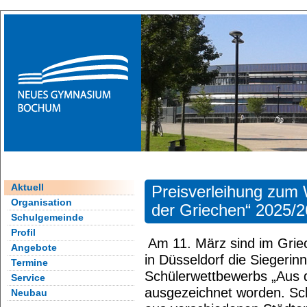
Aktuell
Preisverleihung zum
Organisation
der Griechen“ 2025/2
Schulgemeinde
Profil
Am 11. März sind im Grie
Angebote
in Düsseldorf die Siegerin
Termine
Schülerwettbewerbs „Aus d
Service
ausgezeichnet worden. Sc
Neubau