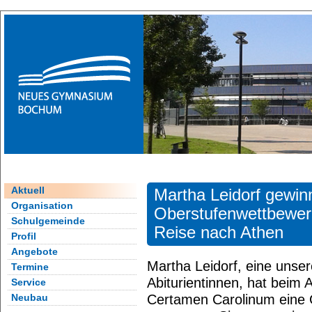
Aktuell
Martha Leidorf gewin
Organisation
Oberstufenwettbewer
Schulgemeinde
Reise nach Athen
Profil
Angebote
Martha Leidorf, eine unser
Termine
Abiturientinnen, hat beim
Service
Certamen Carolinum eine 
Neubau