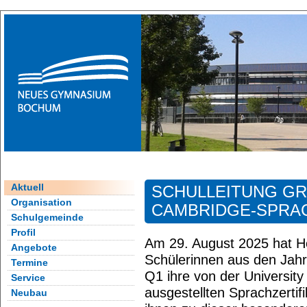
Aktuell
SCHULLEITUNG GR
Organisation
CAMBRIDGE-SPRAC
Schulgemeinde
Profil
Am 29. August 2025 hat H
Angebote
Schülerinnen aus den Jah
Termine
Q1 ihre von der Universit
Service
ausgestellten Sprachzertif
Neubau