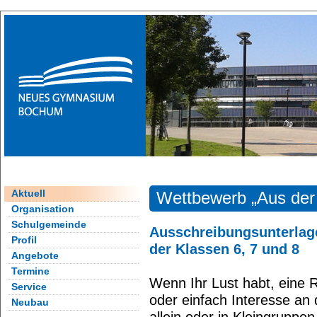
Aktuell
Wettbewerb „Aus der 
Organisation
Schulgemeinde
Ausschreibungsunterlage
Profil
der Klassen 6, 7 und 8
Angebote
Termine
Wenn Ihr Lust habt, eine 
Service
oder einfach Interesse an 
Neubau
allein oder in Kleingruppe