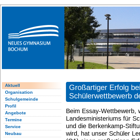
Aktuell
Großartiger Erfolg b
Organisation
Schülerwettbewerb 
Schulgemeinde
Profil
Beim Essay-Wettbewerb, w
Angebote
Landesministeriums für S
Termine
und die Berkenkamp-Stiftu
Service
wird, hat unser Schüler Len
Neubau