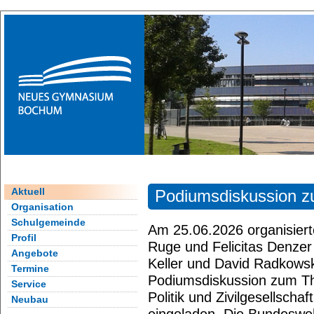
Aktuell
Podiumsdiskussion 
Organisation
Schulgemeinde
Am 25.06.2026 organisiert
Profil
Ruge und Felicitas Denzer 
Angebote
Keller und David Radkowsk
Termine
Podiumsdiskussion zum T
Service
Politik und Zivilgesellsch
Neubau
eingeladen. Die Bundeswe