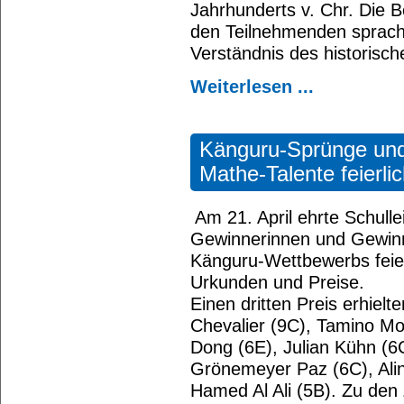
Jahrhunderts v. Chr. Die 
den Teilnehmenden sprachl
Verständnis des historis
Weiterlesen ...
Känguru‑Sprünge und
Mathe‑Talente feierli
Am 21. April ehrte Schulle
Gewinnerinnen und Gewinn
Känguru‑Wettbewerbs feier
Urkunden und Preise.
Einen dritten Preis erhielt
Chevalier (9C), Tamino Moll
Dong (6E), Julian Kühn (6C
Grönemeyer Paz (6C), Alin
Hamed Al Ali (5B). Zu den 