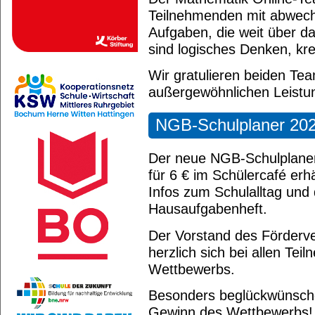
Teilnehmenden mit abwech
Aufgaben, die weit über d
sind logisches Denken, kr
Wir gratulieren beiden Tea
außergewöhnlichen Leistu
NGB-Schulplaner 20
Der neue NGB-Schulplaner 
für 6 € im Schülercafé erhäl
Infos zum Schulalltag und 
Hausaufgabenheft.
Der Vorstand des Förderve
herzlich sich bei allen Te
Wettbewerbs.
Besonders beglückwünsche
Gewinn des Wettbewerbs!